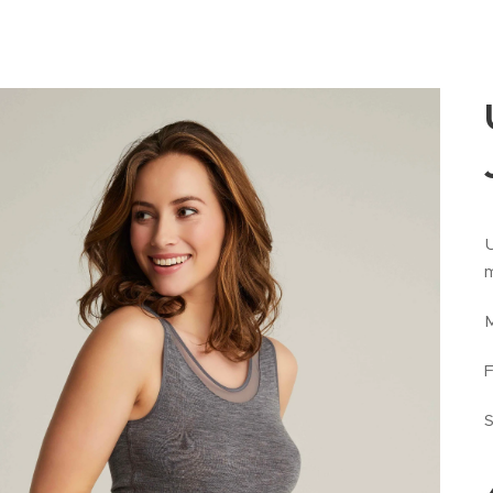
U
m
M
F
S