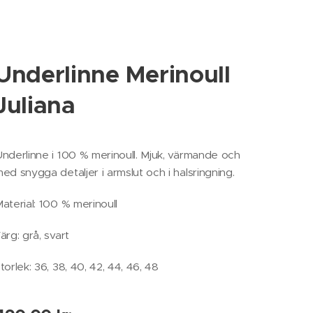
Underlinne Merinoull
Juliana
nderlinne i 100 % merinoull. Mjuk, värmande och
ed snygga detaljer i armslut och i halsringning.
aterial: 100 % merinoull
ärg: grå, svart
torlek: 36, 38, 40, 42, 44, 46, 48