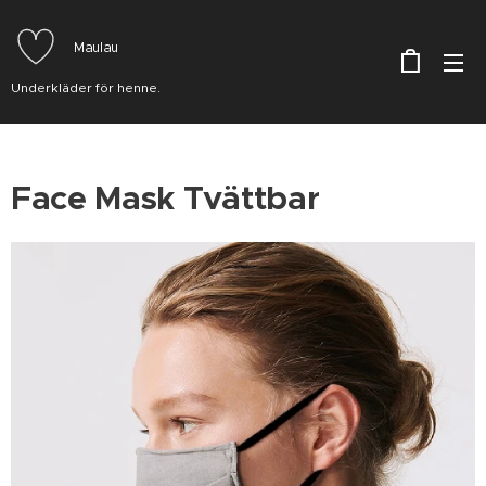
Maulau
Underkläder för henne.
Face Mask Tvättbar